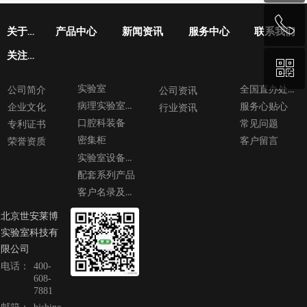
ꂅ
回到顶部
关于世安
产品中心
新闻资讯
服务中心
联系我们
关注我们
ꀥ
400-608-7881
实验室
全国直办处导航图
公司简介
公司资讯
病理实验室设备
服务心贴心
企业文化
行业资讯
微信二维码
口腔科装备
常见问题
专利证书
密集柜
客户留言
荣誉资质
实验室设备及工程
配套系列产品
客户名录及案例
北京世安莱博
实验室科技有
限公司
电话：
400-
608-
7881